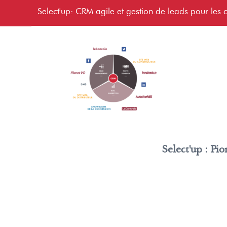
Select'up: CRM agile et gestion de leads pour les c
Select'up : Pi