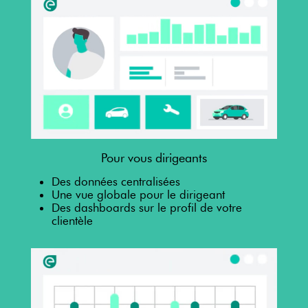
Pour vous dirigeants
Des données centralisées
Une vue globale pour le dirigeant
Des dashboards sur le profil de votre
clientèle