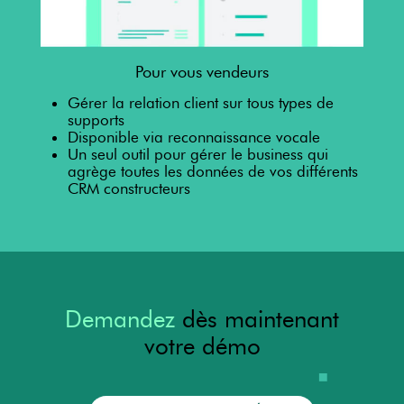
Pour vous vendeurs
Gérer la relation client sur tous types de
supports
Disponible via reconnaissance vocale
Un seul outil pour gérer le business qui
agrège toutes les données de vos différents
CRM constructeurs
Demandez
dès maintenant
votre démo