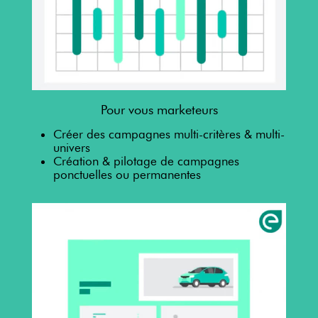
Pour vous marketeurs
Créer des campagnes multi-critères & multi-
univers
Création & pilotage de campagnes
ponctuelles ou permanentes