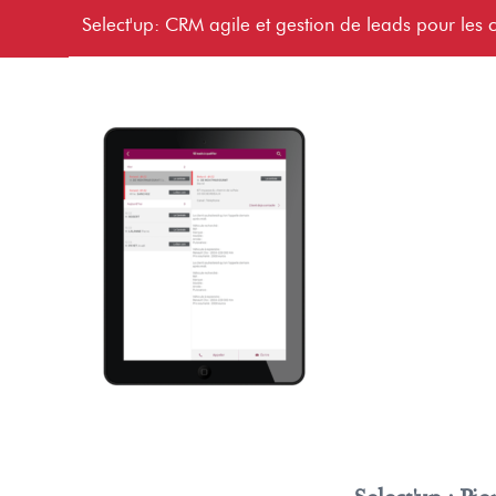
Select'up: CRM agile et gestion de leads pour les c