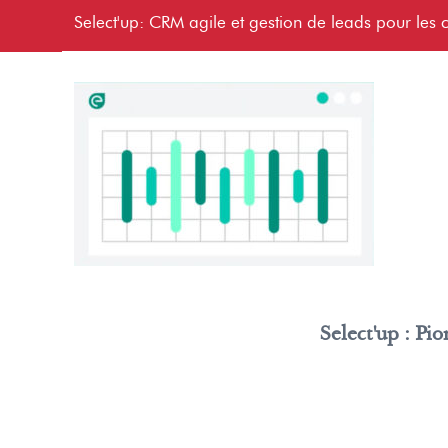
Select'up: CRM agile et gestion de leads pour les c
Select'up : Pi