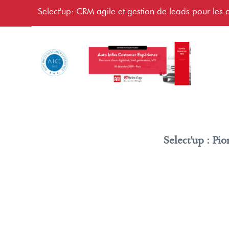
Select'up: CRM agile et gestion de leads pour les c
Select'up : Pi