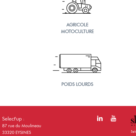
AGRICOLE
MOTOCULTURE
POIDS LOURDS
Select'up
:
87 rue du Moulineau
Sel
33320 EYSINES