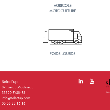
AGRICOLE
MOTOCULTURE
POIDS LOURDS
Select'up
:
87 rue du Moulineau
Sel
33320 EYSINES
info@selectup.com
05 56 28 16 16