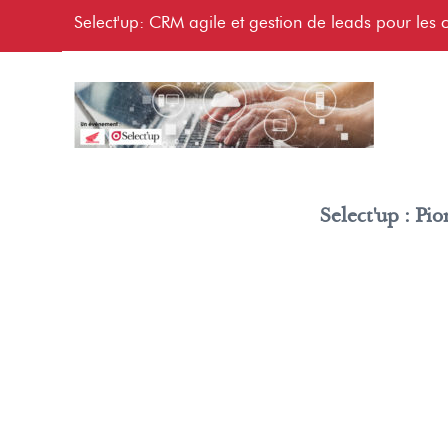
Select'up: CRM agile et gestion de leads pour les c
Select'up : Pi