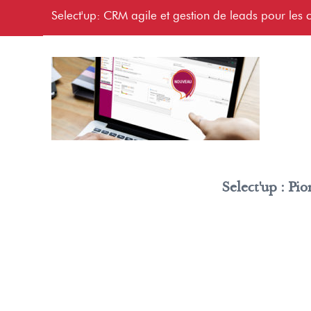
Select'up: CRM agile et gestion de leads pour les c
Select'up : Pi